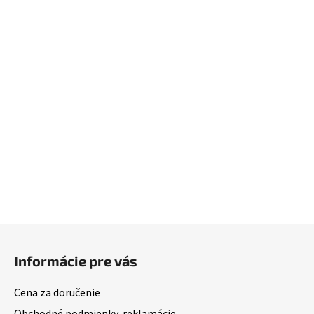
Z
á
Informácie pre vás
p
ä
Cena za doručenie
t