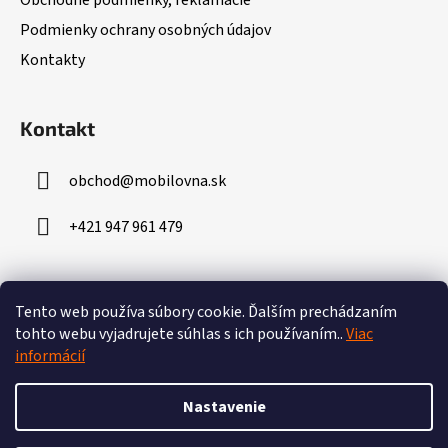
Obchodné podmienky, reklamácie
i
Podmienky ochrany osobných údajov
e
Kontakty
Kontakt
obchod
@
mobilovna.sk
+421 947 961 479
Prijímame online platby
Tento web používa súbory cookie.
Ďalším prechádzaním
tohto webu vyjadrujete súhlas s ich používaním..
Viac
informácií
Nastavenie