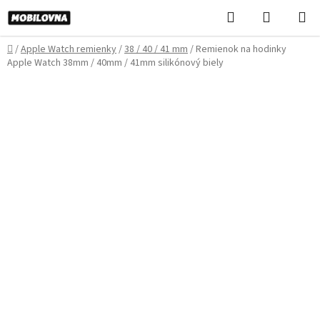
Prejsť
Hľadať
NÁKUP
na
KOŠÍK
obsah
Domov
/
Apple Watch remienky
/
38 / 40 / 41 mm
/
Remienok na hodinky
Apple Watch 38mm / 40mm / 41mm silikónový biely