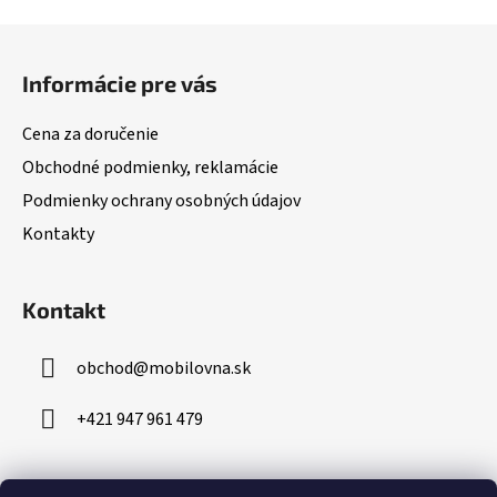
Z
á
Informácie pre vás
p
ä
Cena za doručenie
t
Obchodné podmienky, reklamácie
i
Podmienky ochrany osobných údajov
e
Kontakty
Kontakt
obchod
@
mobilovna.sk
+421 947 961 479