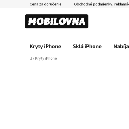
Prejsť
Cena za doručenie
Obchodné podmienky, reklamá
na
obsah
Kryty iPhone
Sklá iPhone
Nabíj
Domov
/
Kryty iPhone