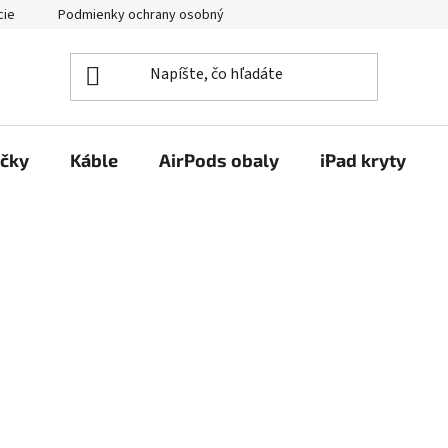
cie
Podmienky ochrany osobných údajov
Kontakty
ačky
Káble
AirPods obaly
iPad kryty