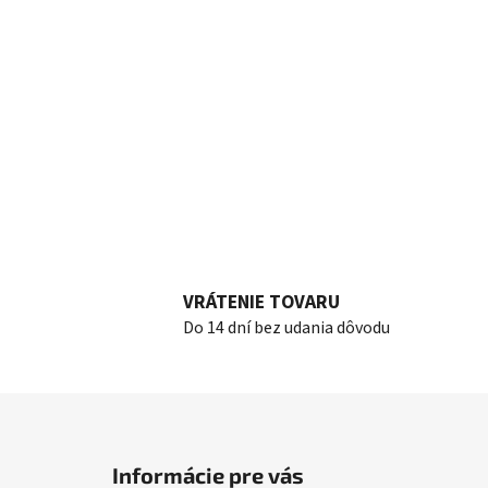
VRÁTENIE TOVARU
Do 14 dní bez udania dôvodu
Z
á
Informácie pre vás
p