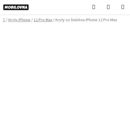
Prejsť
Hľadať
NÁKUP
na
KOŠÍK
obsah
Domov
/
Kryty iPhone
/
12 Pro Max
/
Kryty so šnúrkou iPhone 12 Pro Max