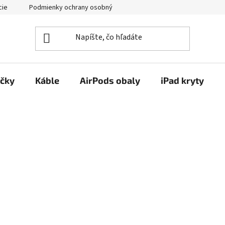
cie
Podmienky ochrany osobných údajov
Kontakty
ačky
Káble
AirPods obaly
iPad kryty