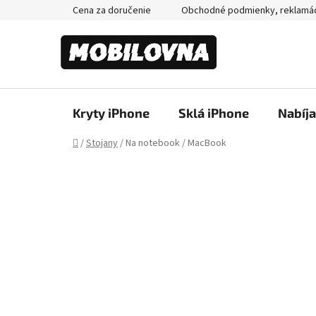
Prejsť
Cena za doručenie
Obchodné podmienky, reklamá
na
obsah
Kryty iPhone
Sklá iPhone
Nabíj
Domov
/
Stojany
/
Na notebook / MacBook