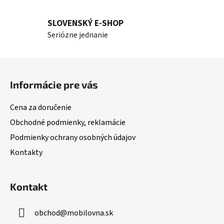
SLOVENSKÝ E-SHOP
Seriózne jednanie
Z
á
Informácie pre vás
p
ä
Cena za doručenie
t
Obchodné podmienky, reklamácie
i
Podmienky ochrany osobných údajov
e
Kontakty
Kontakt
obchod
@
mobilovna.sk