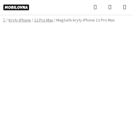
Prejsť
Hľadať
NÁKUP
na
KOŠÍK
obsah
Domov
/
Kryty iPhone
/
12 Pro Max
/
MagSafe kryty iPhone 12 Pro Max