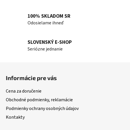
100% SKLADOM SR
Odosielame ihneď
SLOVENSKÝ E-SHOP
Seriózne jednanie
Z
á
Informácie pre vás
p
ä
Cena za doručenie
t
Obchodné podmienky, reklamácie
i
Podmienky ochrany osobných údajov
e
Kontakty