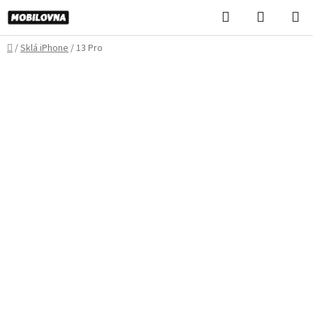
Prejsť
Hľadať
NÁKUP
na
KOŠÍK
obsah
Domov
/
Sklá iPhone
/
13 Pro