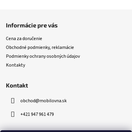
Z
á
Informácie pre vás
p
ä
Cena za doručenie
t
Obchodné podmienky, reklamácie
i
Podmienky ochrany osobných údajov
e
Kontakty
Kontakt
obchod
@
mobilovna.sk
+421 947 961 479