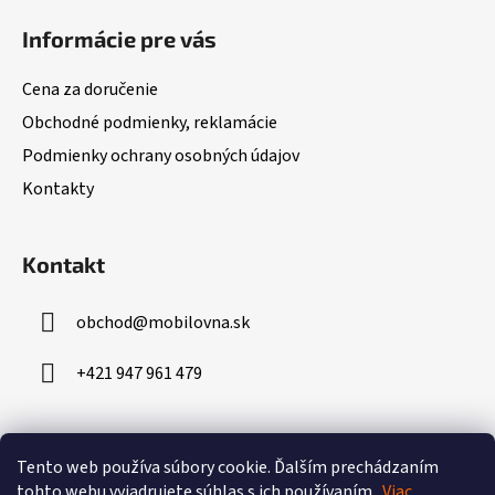
á
Informácie pre vás
p
ä
Cena za doručenie
t
Obchodné podmienky, reklamácie
i
Podmienky ochrany osobných údajov
e
Kontakty
Kontakt
obchod
@
mobilovna.sk
+421 947 961 479
Prijímame online platby
Tento web používa súbory cookie.
Ďalším prechádzaním
tohto webu vyjadrujete súhlas s ich používaním..
Viac