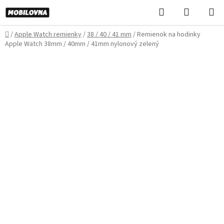
Prejsť
Hľadať
NÁKUP
na
KOŠÍK
obsah
Domov
/
Apple Watch remienky
/
38 / 40 / 41 mm
/
Remienok na hodinky
Apple Watch 38mm / 40mm / 41mm nylonový zelený