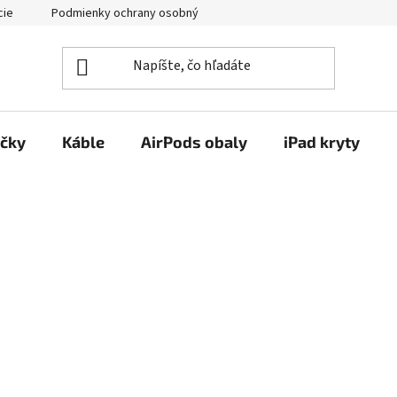
cie
Podmienky ochrany osobných údajov
Kontakty
ačky
Káble
AirPods obaly
iPad kryty