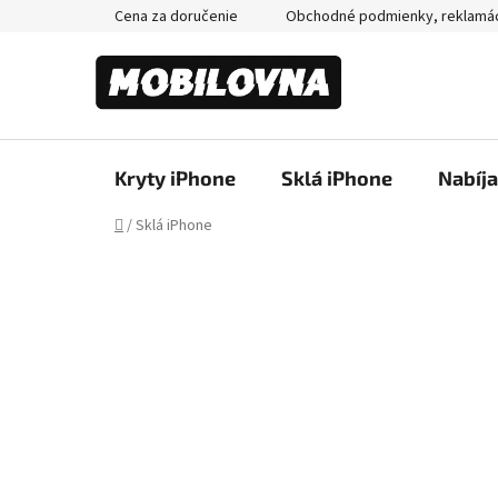
Prejsť
Cena za doručenie
Obchodné podmienky, reklamá
na
obsah
Kryty iPhone
Sklá iPhone
Nabíj
Domov
/
Sklá iPhone