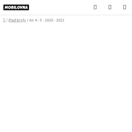
Prejsť
Hľadať
NÁKUP
na
KOŠÍK
obsah
Domov
/
iPad kryty
/
Air 4 - 5 - 2020 - 2022