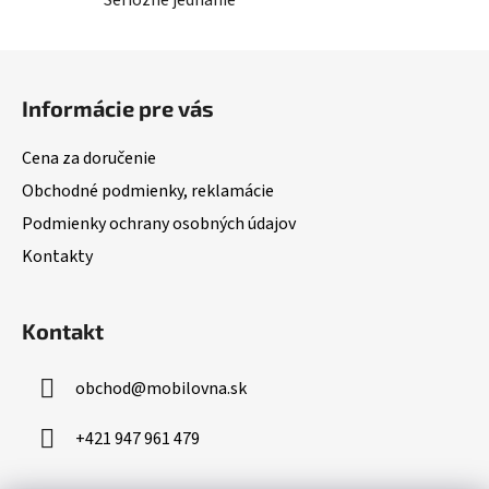
Seriózne jednanie
Z
á
Informácie pre vás
p
ä
Cena za doručenie
t
Obchodné podmienky, reklamácie
i
Podmienky ochrany osobných údajov
e
Kontakty
Kontakt
obchod
@
mobilovna.sk
+421 947 961 479