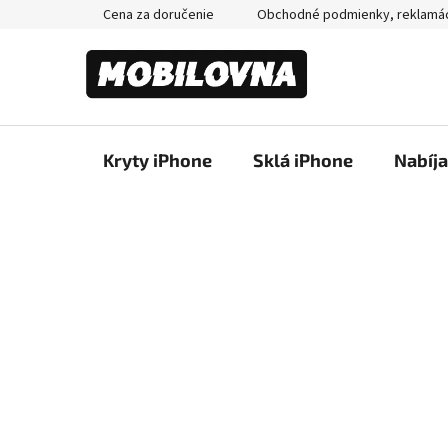
Prejsť
Cena za doručenie
Obchodné podmienky, reklamá
na
obsah
Kryty iPhone
Sklá iPhone
Nabíj