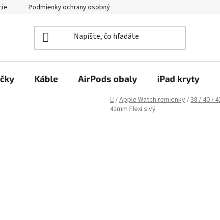
cie
Podmienky ochrany osobných údajov
Kontakty
ačky
Káble
AirPods obaly
iPad kryty
Domov
/
Apple Watch remienky
/
38 / 40 / 
41mm Flexi sivý