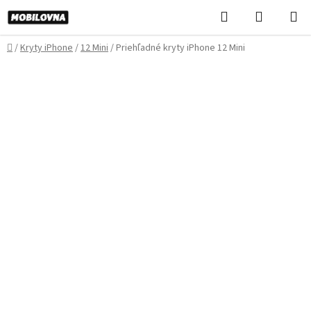
Prejsť
Hľadať
NÁKUP
na
KOŠÍK
obsah
Domov
/
Kryty iPhone
/
12 Mini
/
Priehľadné kryty iPhone 12 Mini