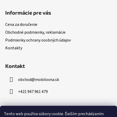
Z
á
Informácie pre vás
p
ä
Cena za doručenie
t
Obchodné podmienky, reklamácie
i
Podmienky ochrany osobných údajov
e
Kontakty
Kontakt
obchod
@
mobilovna.sk
+421 947 961 479
Prijímame online platby
Tento web používa súbory cookie.
Ďalším prechádzaním