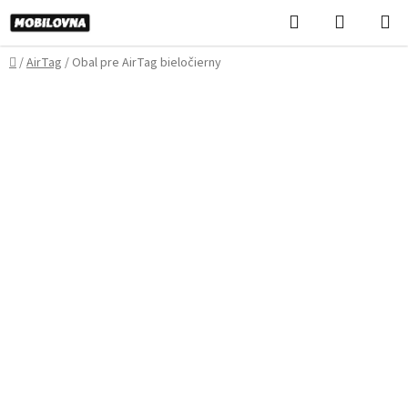
Prejsť
Hľadať
NÁKUP
na
KOŠÍK
obsah
Domov
/
AirTag
/
Obal pre AirTag bieločierny