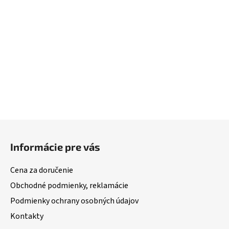
Z
á
Informácie pre vás
p
ä
Cena za doručenie
t
Obchodné podmienky, reklamácie
i
Podmienky ochrany osobných údajov
e
Kontakty