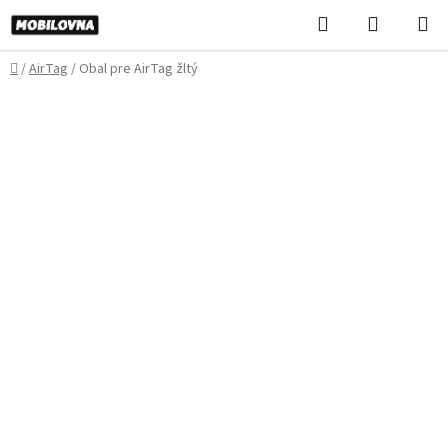
Prejsť
Hľadať
NÁKUP
na
KOŠÍK
obsah
Domov
/
AirTag
/
Obal pre AirTag žltý