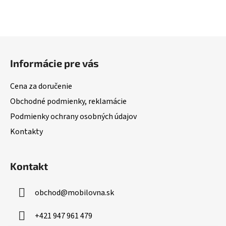
Z
á
Informácie pre vás
p
ä
Cena za doručenie
t
Obchodné podmienky, reklamácie
i
Podmienky ochrany osobných údajov
e
Kontakty
Kontakt
obchod
@
mobilovna.sk
+421 947 961 479