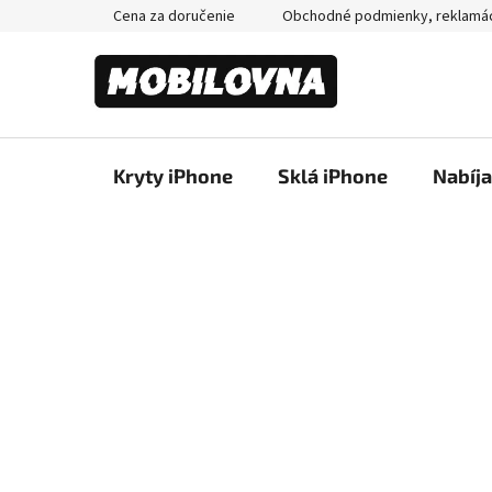
Prejsť
Cena za doručenie
Obchodné podmienky, reklamá
na
obsah
Kryty iPhone
Sklá iPhone
Nabíj