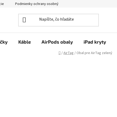
cie
Podmienky ochrany osobných údajov
Kontakty
ačky
Káble
AirPods obaly
iPad kryty
Domov
/
AirTag
/
Obal pre AirTag zelený