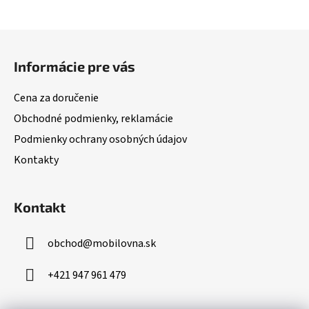
Z
á
Informácie pre vás
p
ä
Cena za doručenie
t
Obchodné podmienky, reklamácie
i
Podmienky ochrany osobných údajov
e
Kontakty
Kontakt
obchod
@
mobilovna.sk
+421 947 961 479