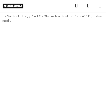
Prejsť
Hľadať
NÁKUP
na
KOŠÍK
obsah
Domov
/
MacBook obaly
/
Pro 14"
/
Obal na Mac Book Pro 14" ( A2442 ) matný
modrý