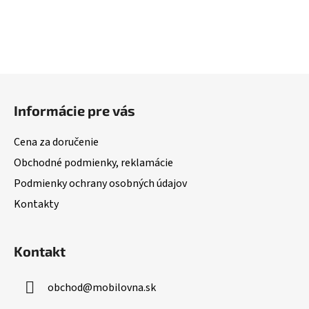
Z
á
Informácie pre vás
p
ä
Cena za doručenie
t
Obchodné podmienky, reklamácie
i
Podmienky ochrany osobných údajov
e
Kontakty
Kontakt
obchod
@
mobilovna.sk