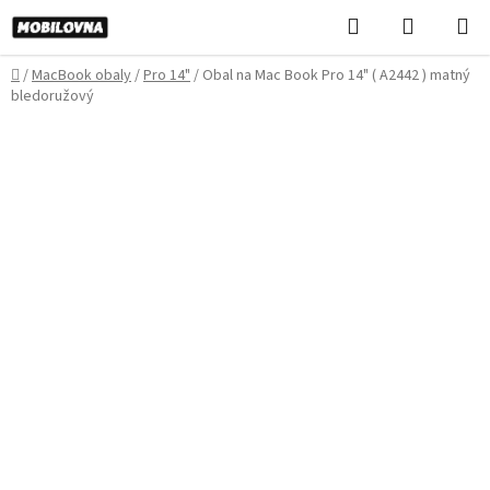
Prejsť
Hľadať
NÁKUP
na
KOŠÍK
obsah
Domov
/
MacBook obaly
/
Pro 14"
/
Obal na Mac Book Pro 14" ( A2442 ) matný
bledoružový