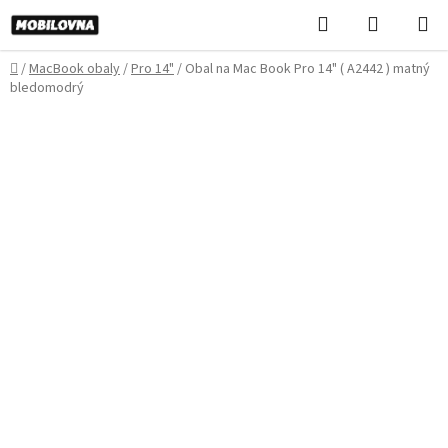
Prejsť
Hľadať
NÁKUP
na
KOŠÍK
obsah
Domov
/
MacBook obaly
/
Pro 14"
/
Obal na Mac Book Pro 14" ( A2442 ) matný
bledomodrý