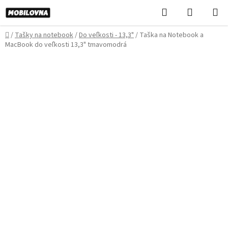
Prejsť
Hľadať
NÁKUP
na
KOŠÍK
obsah
Domov
/
Tašky na notebook
/
Do veľkosti - 13,3"
/
Taška na Notebook a
MacBook do veľkosti 13,3" tmavomodrá