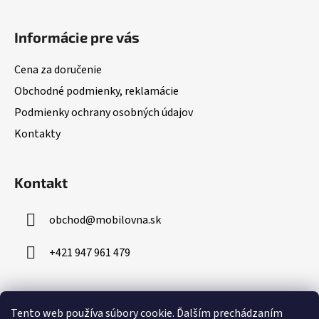
Z
á
Informácie pre vás
p
ä
Cena za doručenie
t
Obchodné podmienky, reklamácie
i
Podmienky ochrany osobných údajov
e
Kontakty
Kontakt
obchod
@
mobilovna.sk
+421 947 961 479
Prijímame online platby
Tento web používa súbory cookie.
Ďalším prechádzaním