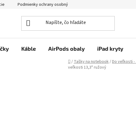
cie
Podmienky ochrany osobných údajov
Kontakty
ačky
Káble
AirPods obaly
iPad kryty
Domov
/
Tašky na notebook
/
Do veľkosti -
veľkosti 13,3" ružový