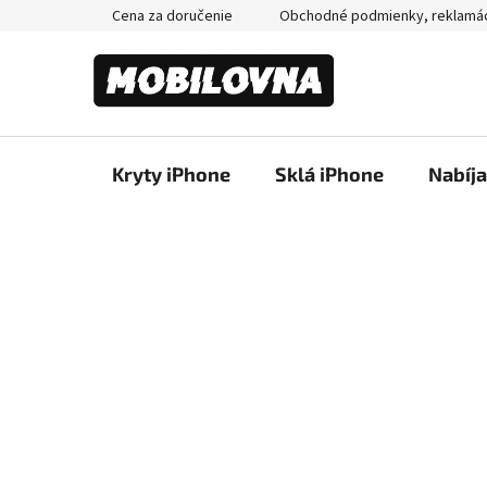
Prejsť
Cena za doručenie
Obchodné podmienky, reklamá
na
obsah
Kryty iPhone
Sklá iPhone
Nabíj