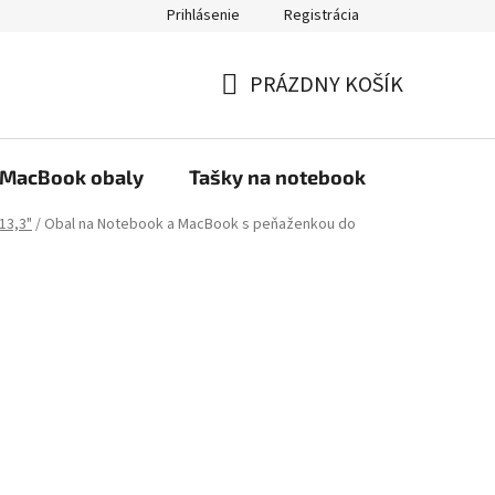
Prihlásenie
Registrácia
PRÁZDNY KOŠÍK
NÁKUPNÝ
KOŠÍK
MacBook obaly
Tašky na notebook
Stojany
 13,3"
/
Obal na Notebook a MacBook s peňaženkou do