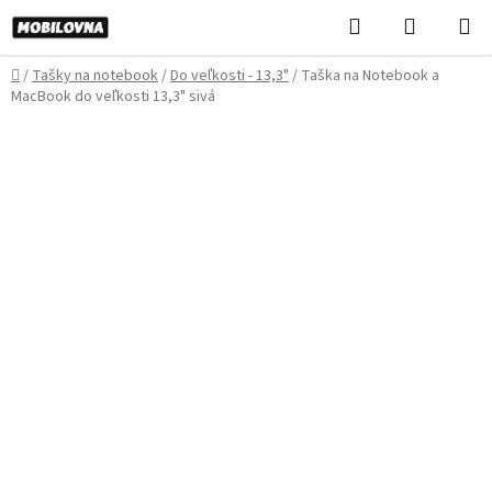
Prejsť
Hľadať
NÁKUP
na
KOŠÍK
obsah
Domov
/
Tašky na notebook
/
Do veľkosti - 13,3"
/
Taška na Notebook a
MacBook do veľkosti 13,3" sivá