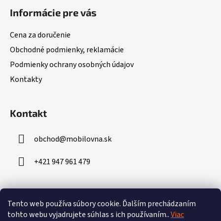
á
Informácie pre vás
p
ä
Cena za doručenie
t
Obchodné podmienky, reklamácie
i
Podmienky ochrany osobných údajov
e
Kontakty
Kontakt
obchod
@
mobilovna.sk
+421 947 961 479
Prijímame online platby
Tento web používa súbory cookie.
Ďalším prechádzaním
tohto webu vyjadrujete súhlas s ich používaním..
Viac