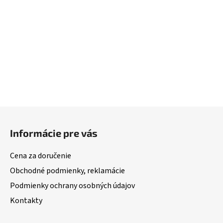
Z
á
Informácie pre vás
p
ä
Cena za doručenie
t
Obchodné podmienky, reklamácie
i
Podmienky ochrany osobných údajov
e
Kontakty