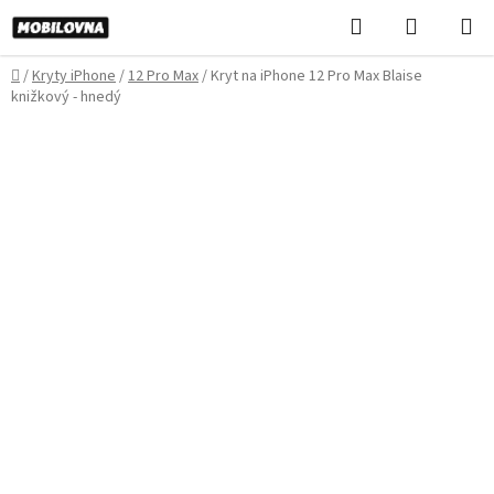
Prejsť
Hľadať
NÁKUP
na
KOŠÍK
obsah
Domov
/
Kryty iPhone
/
12 Pro Max
/
Kryt na iPhone 12 Pro Max Blaise
knižkový - hnedý