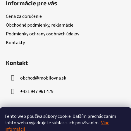
Informácie pre vás
p
ä
Cena za doručenie
t
Obchodné podmienky, reklamácie
i
Podmienky ochrany osobných údajov
e
Kontakty
Kontakt
obchod
@
mobilovna.sk
+421 947 961 479
Prijímame online platby
Tento web používa súbory cookie.
Ďalším prechádzaním
tohto webu vyjadrujete súhlas s ich používaním..
Viac
informácií