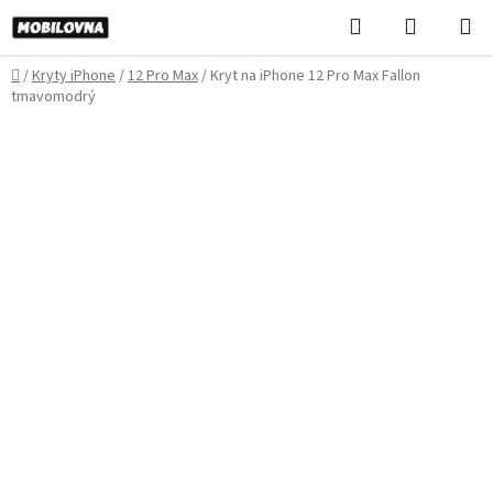
Prejsť
Hľadať
NÁKUP
na
KOŠÍK
obsah
Domov
/
Kryty iPhone
/
12 Pro Max
/
Kryt na iPhone 12 Pro Max Fallon
tmavomodrý