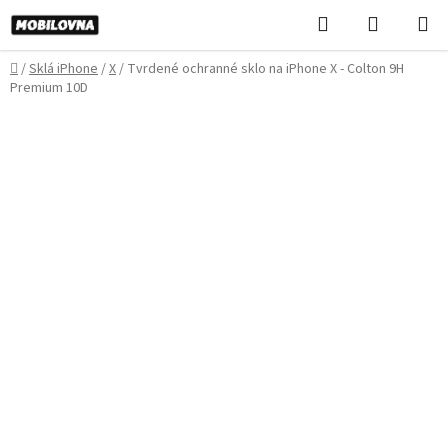
Prejsť
Hľadať
NÁKUP
na
KOŠÍK
obsah
Domov
/
Sklá iPhone
/
X
/
Tvrdené ochranné sklo na iPhone X - Colton 9H
Premium 10D