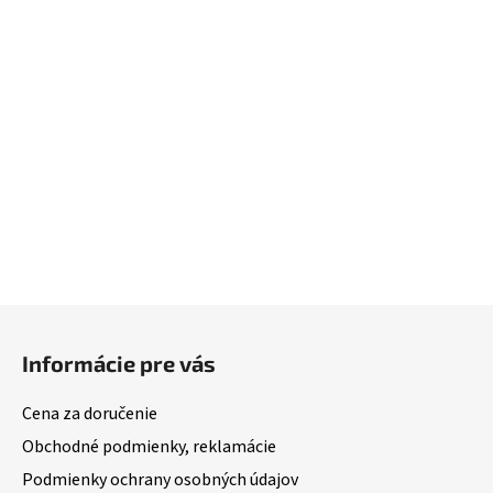
Z
á
Informácie pre vás
p
ä
Cena za doručenie
t
Obchodné podmienky, reklamácie
i
Podmienky ochrany osobných údajov
e