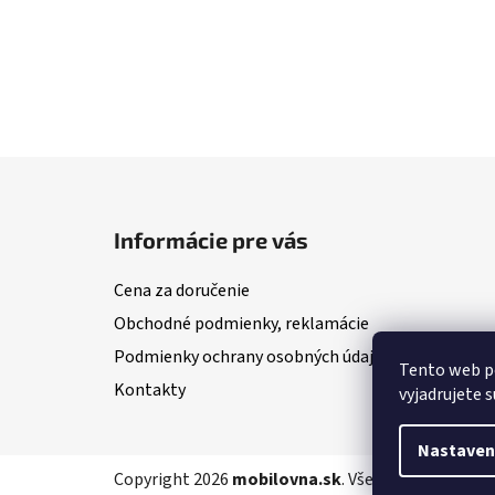
Z
á
Informácie pre vás
p
ä
Cena za doručenie
t
Obchodné podmienky, reklamácie
i
Podmienky ochrany osobných údajov
e
Tento web po
Kontakty
vyjadrujete s
Nastaven
Copyright 2026
mobilovna.sk
. Všetky práva vyhra