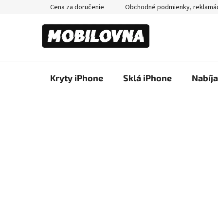
Prejsť
Cena za doručenie
Obchodné podmienky, reklamá
na
obsah
Kryty iPhone
Sklá iPhone
Nabíj