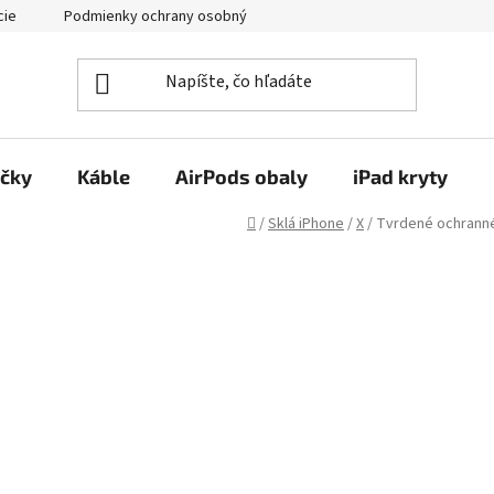
cie
Podmienky ochrany osobných údajov
Kontakty
ačky
Káble
AirPods obaly
iPad kryty
Domov
/
Sklá iPhone
/
X
/
Tvrdené ochranné 