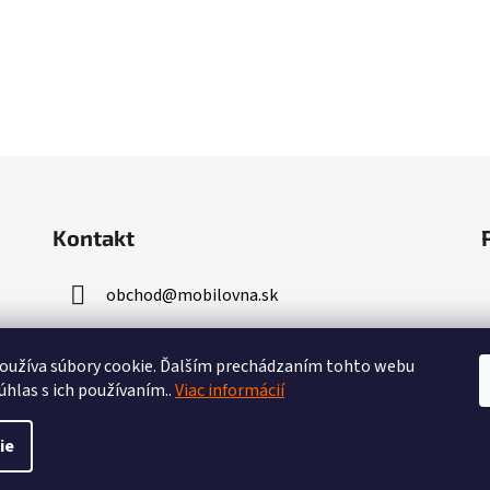
Kontakt
obchod
@
mobilovna.sk
+421 947 961 479
užíva súbory cookie.
Ďalším prechádzaním tohto webu
úhlas s ich používaním..
Viac informácií
ie
dené.
Upraviť nastavenie cookies