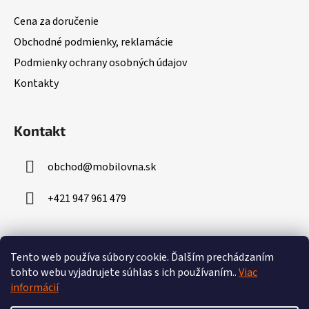
ä
Cena za doručenie
t
Obchodné podmienky, reklamácie
i
Podmienky ochrany osobných údajov
e
Kontakty
Kontakt
obchod
@
mobilovna.sk
+421 947 961 479
Prijímame online platby
Tento web používa súbory cookie.
Ďalším prechádzaním
tohto webu vyjadrujete súhlas s ich používaním..
Viac
informácií