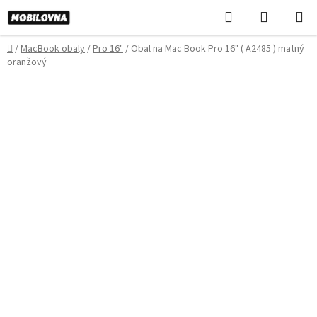
Prejsť
Hľadať
NÁKUP
na
KOŠÍK
obsah
Domov
/
MacBook obaly
/
Pro 16"
/
Obal na Mac Book Pro 16" ( A2485 ) matný
oranžový