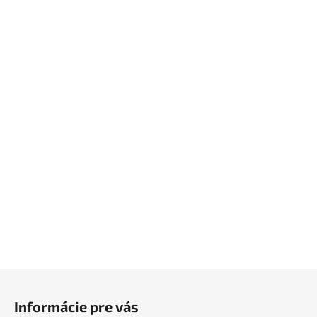
Z
á
Informácie pre vás
p