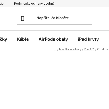
cie
Podmienky ochrany osobných údajov
Kontakty
ačky
Káble
AirPods obaly
iPad kryty
Domov
/
MacBook obaly
/
Pro 16"
/
Obal na