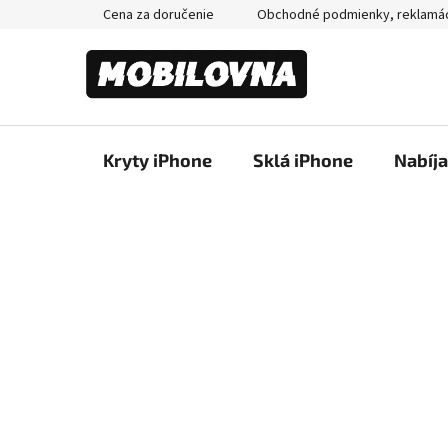
Prejsť
Cena za doručenie
Obchodné podmienky, reklamá
na
obsah
Kryty iPhone
Sklá iPhone
Nabíj