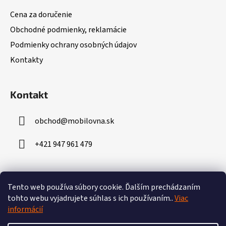
ä
Cena za doručenie
t
Obchodné podmienky, reklamácie
i
Podmienky ochrany osobných údajov
e
Kontakty
Kontakt
obchod
@
mobilovna.sk
+421 947 961 479
Prijímame online platby
Tento web používa súbory cookie.
Ďalším prechádzaním
tohto webu vyjadrujete súhlas s ich používaním..
Viac
informácií