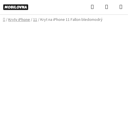
Prejsť
Hľadať
NÁKUP
na
KOŠÍK
obsah
Domov
/
Kryty iPhone
/
11
/
Kryt na iPhone 11 Fallon bledomodrý