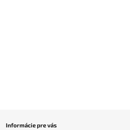
Z
á
Informácie pre vás
p