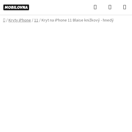
Prejsť
Hľadať
NÁKUP
na
KOŠÍK
obsah
Domov
/
Kryty iPhone
/
11
/
Kryt na iPhone 11 Blaise knižkový - hnedý