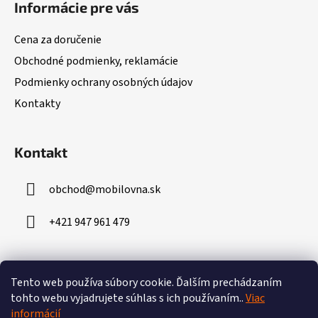
Informácie pre vás
p
ä
Cena za doručenie
t
Obchodné podmienky, reklamácie
i
Podmienky ochrany osobných údajov
e
Kontakty
Kontakt
obchod
@
mobilovna.sk
+421 947 961 479
Prijímame online platby
Tento web používa súbory cookie.
Ďalším prechádzaním
tohto webu vyjadrujete súhlas s ich používaním..
Viac
informácií