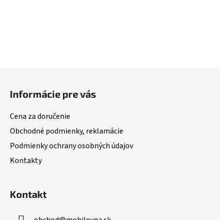
Z
á
Informácie pre vás
p
ä
Cena za doručenie
t
Obchodné podmienky, reklamácie
i
Podmienky ochrany osobných údajov
e
Kontakty
Kontakt