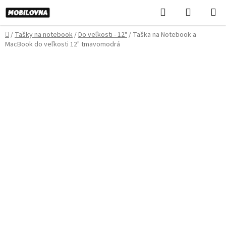
Prejsť
Hľadať
NÁKUP
na
KOŠÍK
obsah
Domov
/
Tašky na notebook
/
Do veľkosti - 12"
/
Taška na Notebook a
MacBook do veľkosti 12" tmavomodrá