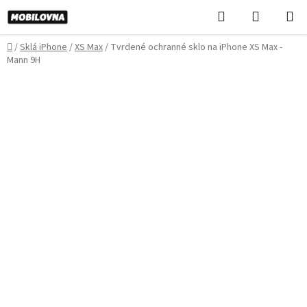
Prejsť
Hľadať
NÁKUP
na
KOŠÍK
obsah
Domov
/
Sklá iPhone
/
XS Max
/
Tvrdené ochranné sklo na iPhone XS Max -
Mann 9H