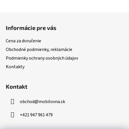
Z
á
Informácie pre vás
p
ä
Cena za doručenie
t
Obchodné podmienky, reklamácie
i
Podmienky ochrany osobných údajov
e
Kontakty
Kontakt
obchod
@
mobilovna.sk
+421 947 961 479