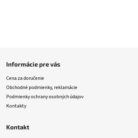
Z
á
Informácie pre vás
p
ä
Cena za doručenie
t
Obchodné podmienky, reklamácie
i
Podmienky ochrany osobných údajov
e
Kontakty
Kontakt