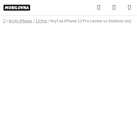
Prejsť
Hľadať
NÁKUP
na
KOŠÍK
obsah
Domov
/
Kryty iPhone
/
13 Pro
/
Kryt na iPhone 13 Pro Levine so šnúrkou sivý