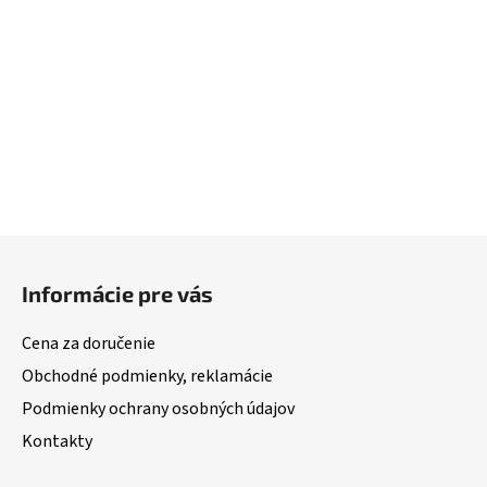
Z
á
Informácie pre vás
p
ä
Cena za doručenie
t
Obchodné podmienky, reklamácie
i
Podmienky ochrany osobných údajov
e
Kontakty