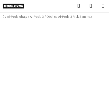
Prejsť
Hľadať
NÁKUP
na
KOŠÍK
obsah
Domov
/
AirPods obaly
/
AirPods 3
/
Obal na AirPods 3 Rick Sanchez