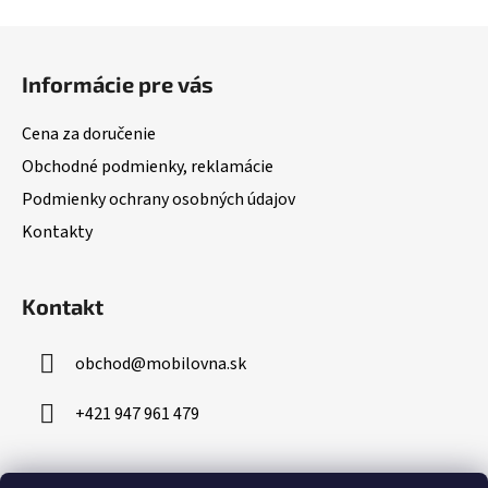
Z
á
Informácie pre vás
p
ä
Cena za doručenie
t
Obchodné podmienky, reklamácie
i
Podmienky ochrany osobných údajov
e
Kontakty
Kontakt
obchod
@
mobilovna.sk
+421 947 961 479