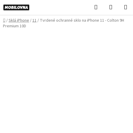
Prejsť
Hľadať
NÁKUP
na
KOŠÍK
obsah
Domov
/
Sklá iPhone
/
11
/
Tvrdené ochranné sklo na iPhone 11 - Colton 9H
Premium 10D