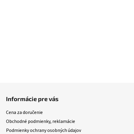
Z
á
Informácie pre vás
p
ä
Cena za doručenie
t
Obchodné podmienky, reklamácie
i
Podmienky ochrany osobných údajov
e