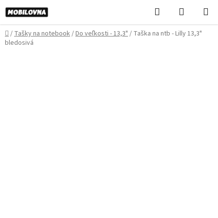
Prejsť
Hľadať
NÁKUP
na
KOŠÍK
obsah
Domov
/
Tašky na notebook
/
Do veľkosti - 13,3"
/
Taška na ntb - Lilly 13,3"
bledosivá