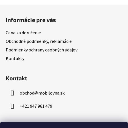
Z
á
Informácie pre vás
p
ä
Cena za doručenie
t
Obchodné podmienky, reklamácie
i
Podmienky ochrany osobných údajov
e
Kontakty
Kontakt
obchod
@
mobilovna.sk
+421 947 961 479