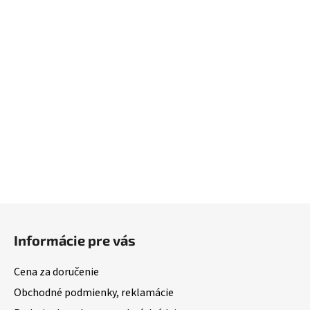
Z
á
Informácie pre vás
p
ä
Cena za doručenie
t
Obchodné podmienky, reklamácie
i