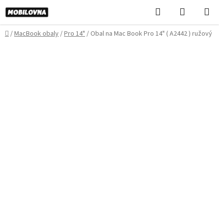
Prejsť
Hľadať
NÁKUP
na
KOŠÍK
obsah
Domov
/
MacBook obaly
/
Pro 14"
/
Obal na Mac Book Pro 14" ( A2442 ) ružový