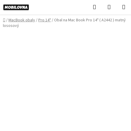
Prejsť
Hľadať
NÁKUP
na
KOŠÍK
obsah
Domov
/
MacBook obaly
/
Pro 14"
/
Obal na Mac Book Pro 14" ( A2442 ) matný
lososový