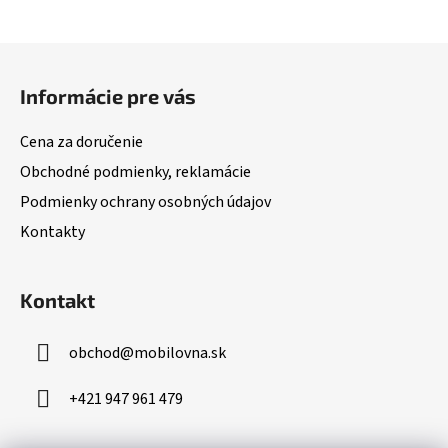
Z
á
Informácie pre vás
p
ä
Cena za doručenie
t
Obchodné podmienky, reklamácie
i
Podmienky ochrany osobných údajov
e
Kontakty
Kontakt
obchod
@
mobilovna.sk
+421 947 961 479