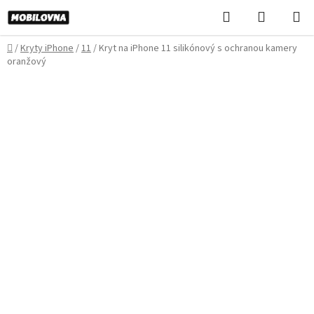
Prejsť
Hľadať
NÁKUP
na
KOŠÍK
obsah
Domov
/
Kryty iPhone
/
11
/
Kryt na iPhone 11 silikónový s ochranou kamery
oranžový