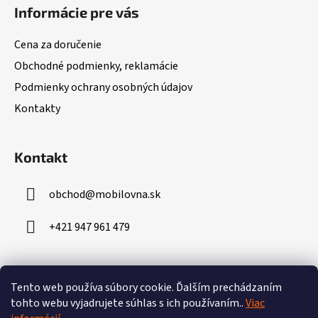
á
Informácie pre vás
p
ä
Cena za doručenie
t
Obchodné podmienky, reklamácie
i
Podmienky ochrany osobných údajov
e
Kontakty
Kontakt
obchod
@
mobilovna.sk
+421 947 961 479
Prijímame online platby
Tento web používa súbory cookie.
Ďalším prechádzaním
tohto webu vyjadrujete súhlas s ich používaním..
Viac