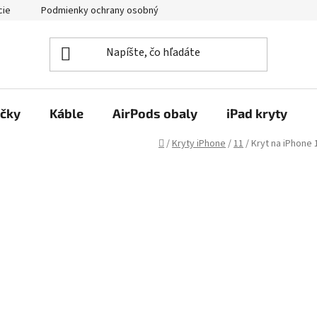
cie
Podmienky ochrany osobných údajov
Kontakty
ačky
Káble
AirPods obaly
iPad kryty
Domov
/
Kryty iPhone
/
11
/
Kryt na iPhone 