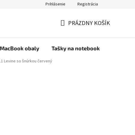
Prihlásenie
Registrácia
PRÁZDNY KOŠÍK
NÁKUPNÝ
KOŠÍK
MacBook obaly
Tašky na notebook
Stojany
11 Levine so šnúrkou červený