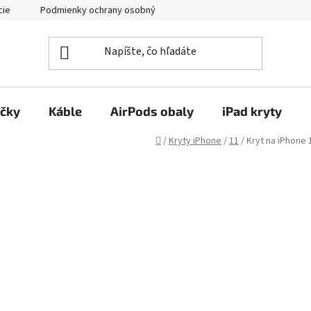
cie
Podmienky ochrany osobných údajov
Kontakty
ačky
Káble
AirPods obaly
iPad kryty
Domov
/
Kryty iPhone
/
11
/
Kryt na iPhone 