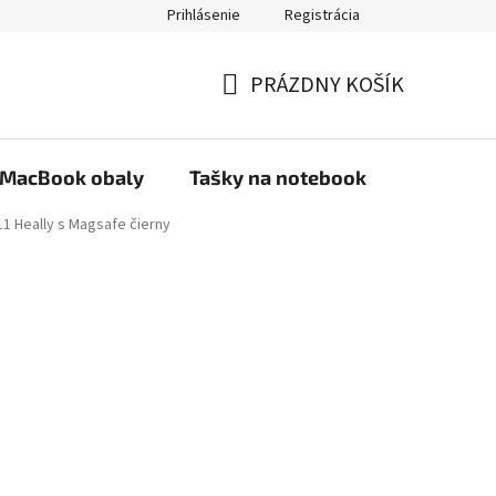
Prihlásenie
Registrácia
PRÁZDNY KOŠÍK
NÁKUPNÝ
KOŠÍK
MacBook obaly
Tašky na notebook
Stojany
11 Heally s Magsafe čierny