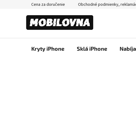
Prejsť
Cena za doručenie
Obchodné podmienky, reklamá
na
obsah
Kryty iPhone
Sklá iPhone
Nabíj