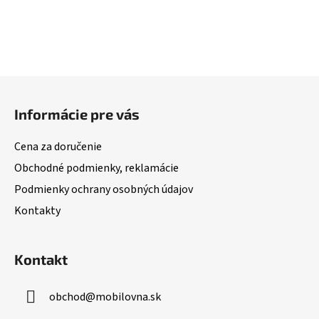
Z
á
Informácie pre vás
p
ä
Cena za doručenie
t
Obchodné podmienky, reklamácie
i
Podmienky ochrany osobných údajov
e
Kontakty
Kontakt
obchod
@
mobilovna.sk