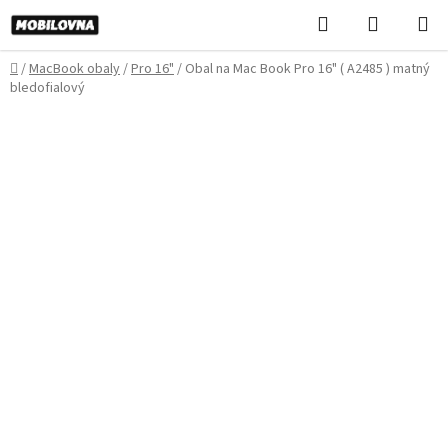
Prejsť
Hľadať
NÁKUP
na
KOŠÍK
obsah
Domov
/
MacBook obaly
/
Pro 16"
/
Obal na Mac Book Pro 16" ( A2485 ) matný
bledofialový