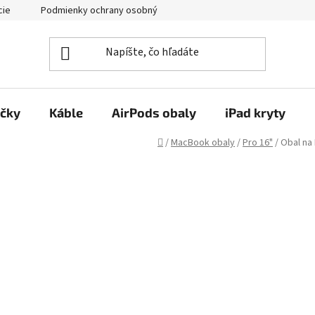
cie
Podmienky ochrany osobných údajov
Kontakty
ačky
Káble
AirPods obaly
iPad kryty
Domov
/
MacBook obaly
/
Pro 16"
/
Obal na 