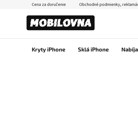
Prejsť
Cena za doručenie
Obchodné podmienky, reklamá
na
obsah
Kryty iPhone
Sklá iPhone
Nabíj