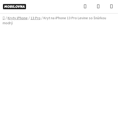
Prejsť
Hľadať
NÁKUP
na
KOŠÍK
obsah
Domov
/
Kryty iPhone
/
13 Pro
/
Kryt na iPhone 13 Pro Levine so šnúrkou
modrý