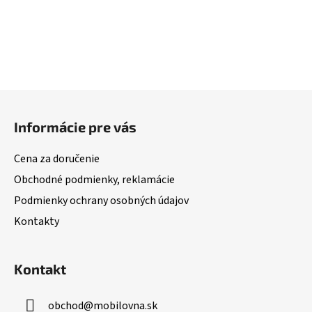
Z
á
Informácie pre vás
p
ä
Cena za doručenie
t
Obchodné podmienky, reklamácie
i
Podmienky ochrany osobných údajov
e
Kontakty
Kontakt
obchod
@
mobilovna.sk