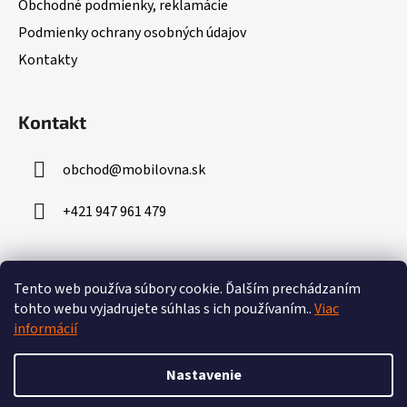
Obchodné podmienky, reklamácie
i
Podmienky ochrany osobných údajov
e
Kontakty
Kontakt
obchod
@
mobilovna.sk
+421 947 961 479
Prijímame online platby
Tento web používa súbory cookie.
Ďalším prechádzaním
tohto webu vyjadrujete súhlas s ich používaním..
Viac
informácií
Nastavenie