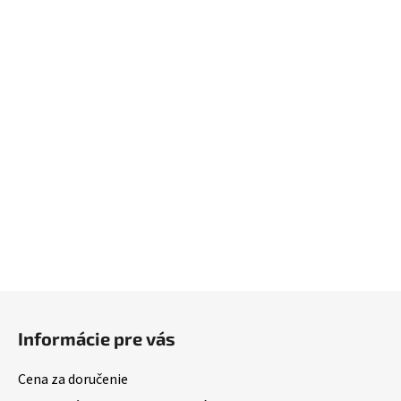
Z
á
Informácie pre vás
p
ä
Cena za doručenie
t