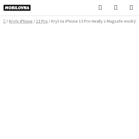
Prejsť
Hľadať
NÁKUP
na
KOŠÍK
obsah
Domov
/
Kryty iPhone
/
13 Pro
/
Kryt na iPhone 13 Pro Heally s Magsafe modrý