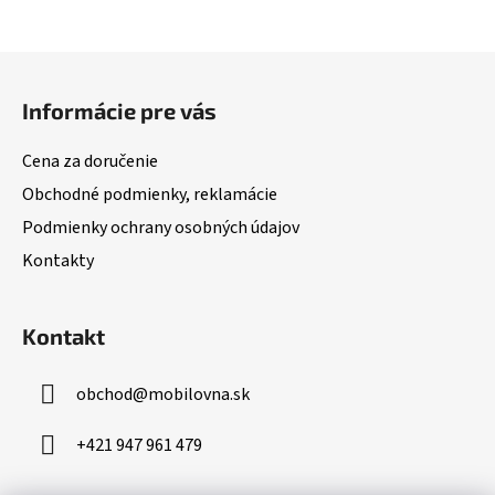
Z
á
Informácie pre vás
p
ä
Cena za doručenie
t
Obchodné podmienky, reklamácie
i
Podmienky ochrany osobných údajov
e
Kontakty
Kontakt
obchod
@
mobilovna.sk
+421 947 961 479