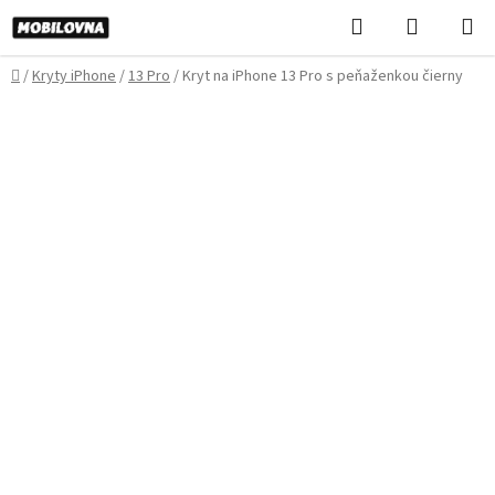
Prejsť
Hľadať
NÁKUP
na
KOŠÍK
obsah
Domov
/
Kryty iPhone
/
13 Pro
/
Kryt na iPhone 13 Pro s peňaženkou čierny