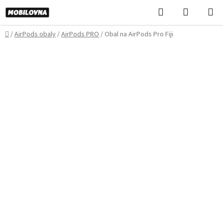
Prejsť
Hľadať
NÁKUP
na
KOŠÍK
obsah
Domov
/
AirPods obaly
/
AirPods PRO
/
Obal na AirPods Pro Fiji