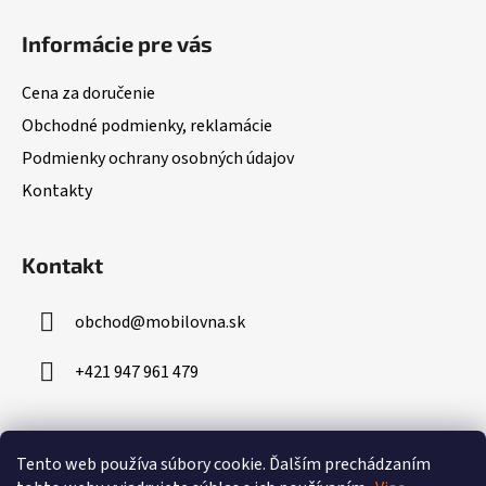
á
Informácie pre vás
p
ä
Cena za doručenie
t
Obchodné podmienky, reklamácie
i
Podmienky ochrany osobných údajov
e
Kontakty
Kontakt
obchod
@
mobilovna.sk
+421 947 961 479
Prijímame online platby
Tento web používa súbory cookie.
Ďalším prechádzaním