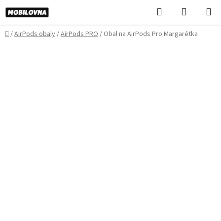
Prejsť
Hľadať
NÁKUP
na
KOŠÍK
obsah
Domov
/
AirPods obaly
/
AirPods PRO
/
Obal na AirPods Pro Margarétka