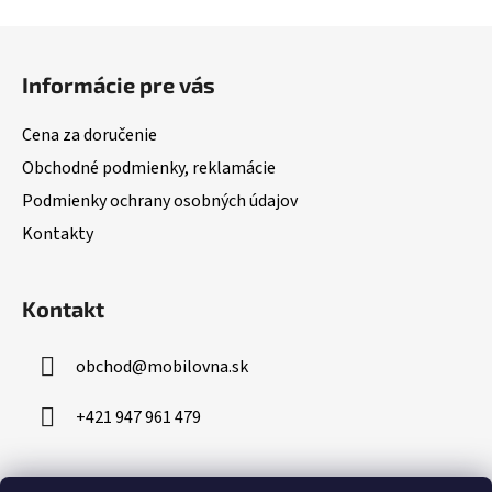
Z
á
Informácie pre vás
p
ä
Cena za doručenie
t
Obchodné podmienky, reklamácie
i
Podmienky ochrany osobných údajov
e
Kontakty
Kontakt
obchod
@
mobilovna.sk
+421 947 961 479